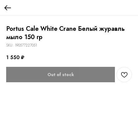
Portus Cale White Crane Белый журавль
мыло 150 гр
SKU:
190577227051
1 550
₽
Out of stock