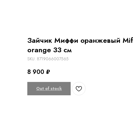
Зайчик Миффи оранжевый Miff
orange 33 см
SKU:
8719066007565
8 900
₽
Out of stock