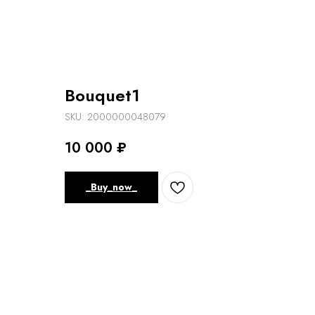
Bouquet1
SKU:
2000000048079
10 000
₽
_Buy_now_