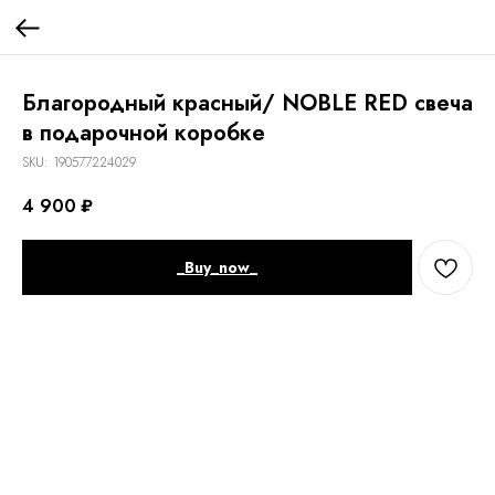
Благородный красный/ NOBLE RED свеча
в подарочной коробке
SKU:
190577224029
4 900
₽
_Buy_now_