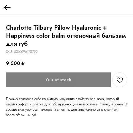
Charlotte Tilbury Pillow Hyaluronic +
Happiness color balm оттеночный бальзам
для губ
SKU:
5060696178792
9 500
₽
Out of stock
Помада сочетает в себе кондиционирующие свойства бальзама, который
дарит комфорт и блеска для губ, придающий невероятный глянец и объём. В
составе гиалуроновая кислота и с-пептид для интенсивно увлажненных,
более объемных губ