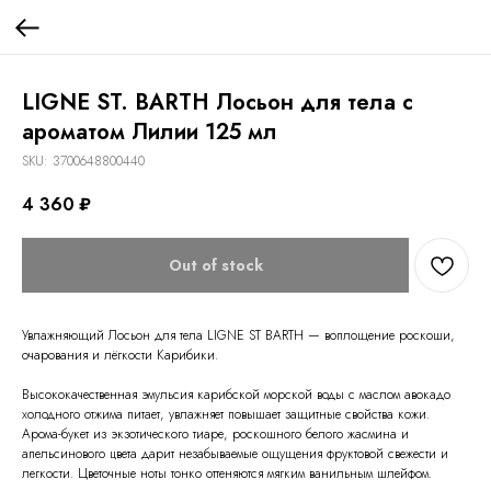
LIGNE ST. BARTH Лосьон для тела с
ароматом Лилии 125 мл
SKU:
3700648800440
4 360
₽
Out of stock
Увлажняющий Лосьон для тела LIGNE ST BARTH — воплощение роскоши,
очарования и лёгкости Карибики.
Высококачественная эмульсия карибской морской воды с маслом авокадо
холодного отжима питает, увлажняет повышает защитные свойства кожи.
Арома-букет из экзотического тиаре, роскошного белого жасмина и
апельсинового цвета дарит незабываемые ощущения фруктовой свежести и
легкости. Цветочные ноты тонко оттеняются мягким ванильным шлейфом.