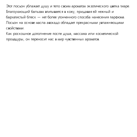
Этот лосьон ублажает душу и тело своим ароматом экзотического цветка тиаре.
Благоухающий бальзам впитывается в кожу, придавая ей нежный и
бархатистый блеск — нет более утонченного способа нанесения парфюма.
Лосьон на основе масла авокадо обладает прекрасными увлажняющими
свойствами.
Как роскошное дополнение после душа, массажа или косметической
процедуры, он переносит нас в мир чувственных ароматов.