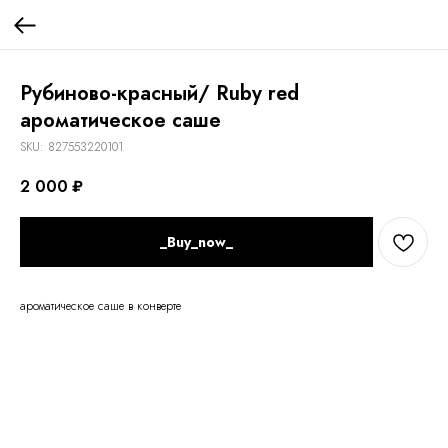
Рубиново-красный/ Ruby red
ароматическое саше
SKU:
827553220101
2 000
₽
_Buy_now_
ароматическое саше в конверте