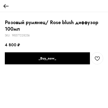
Розовый румянец/ Rose blush диффузор
100мл
SKU:
190577228256
4 800
₽
_Buy_now_