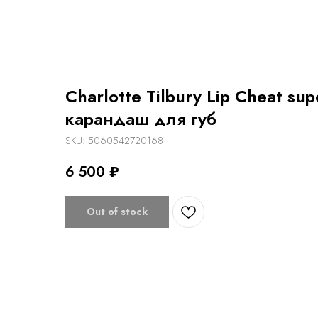
Charlotte Tilbury Lip Cheat su
карандаш для губ
SKU:
5060542720168
6 500
₽
Out of stock