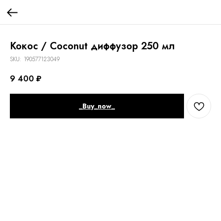
Кокос / Coconut диффузор 250 мл
SKU:
190577123049
9 400
₽
_Buy_now_