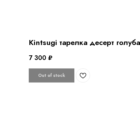
Kintsugi тарелка десерт голуб
7 300
₽
Out of stock