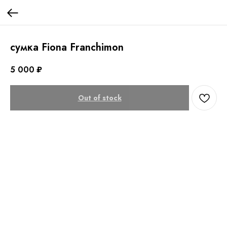
сумка Fiona Franchimon
5 000
₽
Out of stock