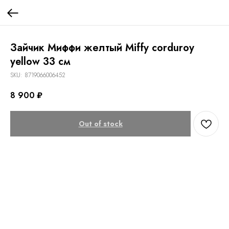
Зайчик Миффи желтый Miffy corduroy
yellow 33 см
SKU:
8719066006452
8 900
₽
Out of stock