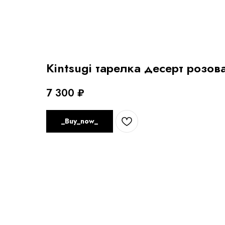
Kintsugi тарелка десерт розов
7 300
₽
_Buy_now_