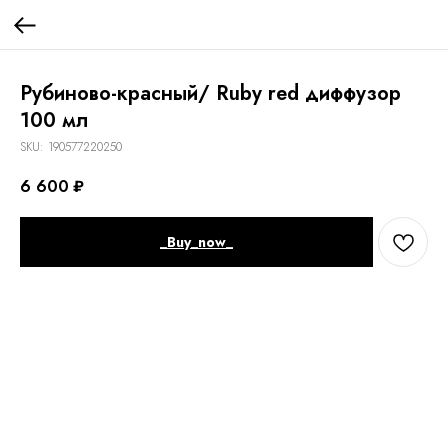
Рубиново-красный/ Ruby red диффузор
100 мл
SKU:
190577220250
6 600
₽
_Buy_now_