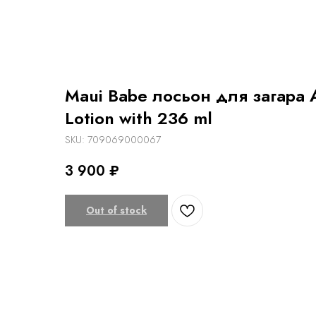
Maui Babe лосьон для загара 
Lotion with 236 ml
SKU:
709069000067
3 900
₽
Out of stock