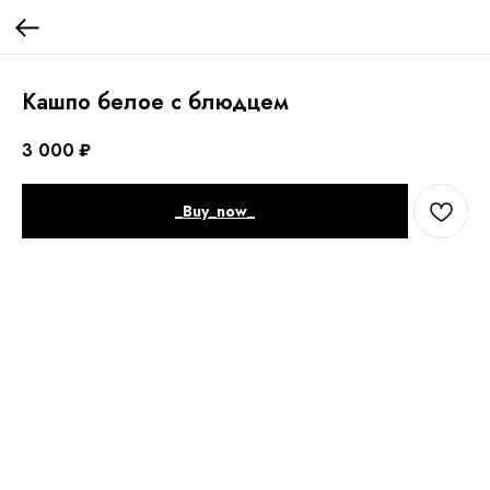
Кашпо белое с блюдцем
3 000
₽
_Buy_now_