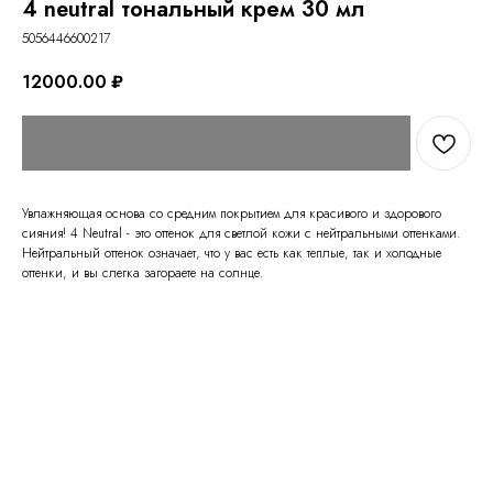
4 neutral тональный крем 30 мл
5056446600217
12000.00
₽
Увлажняющая основа со средним покрытием для красивого и здорового
сияния! 4 Neutral - это оттенок для светлой кожи с нейтральными оттенками.
Нейтральный оттенок означает, что у вас есть как теплые, так и холодные
оттенки, и вы слегка загораете на солнце.