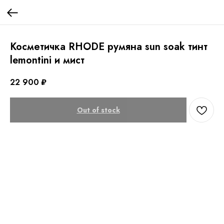
Косметичка RHODE румяна sun soak тинт
lemontini и мист
22 900
₽
Out of stock