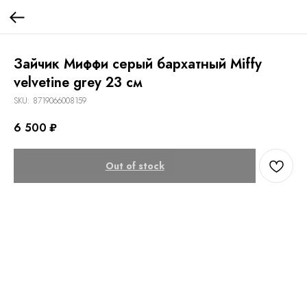
Зайчик Миффи серый бархатный Miffy
velvetine grey 23 см
SKU:
8719066008159
6 500
₽
Out of stock