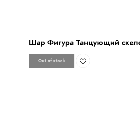
Шар Фигура Танцующий скел
Out of stock