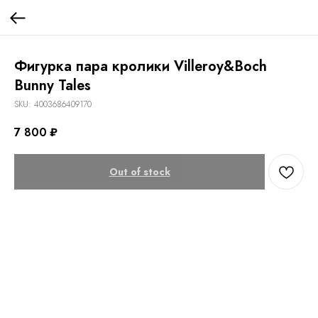
Фигурка пара кролики Villeroy&Boch
Bunny Tales
SKU:
4003686409170
7 800
₽
Out of stock