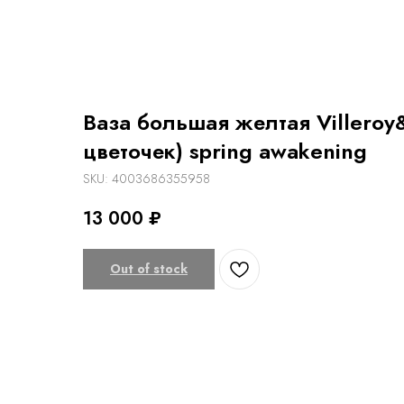
Ваза большая желтая Villeroy
цветочек) spring awakening
SKU:
4003686355958
13 000
₽
Out of stock