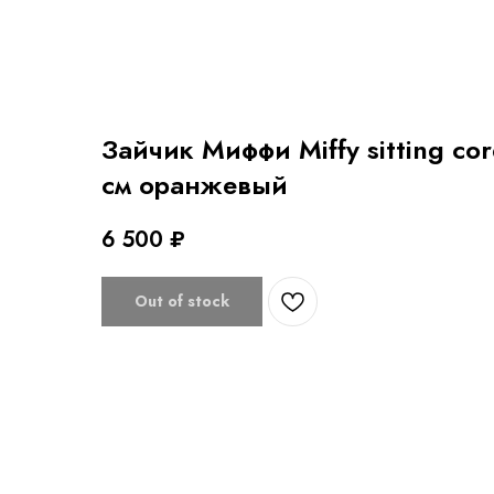
Зайчик Миффи Miffy sitting co
см оранжевый
6 500
₽
Out of stock