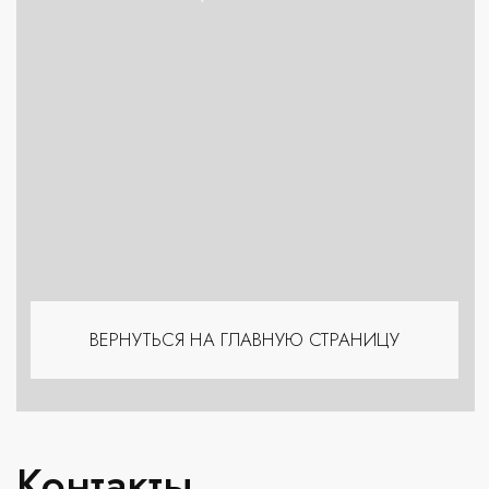
ВЕРНУТЬСЯ НА ГЛАВНУЮ СТРАНИЦУ
Контакты
ЛИПЕЦК
МОСКВА
Рождественский
ул. Зегеля 44
бульвар 20
+7 (980) 495 69 69
+7 (919) 160 69 69
TELEGRAM
WHATSAPP
TELEGRAM
WHATSAPP
ТАМБОВ
КРАСНОДАР