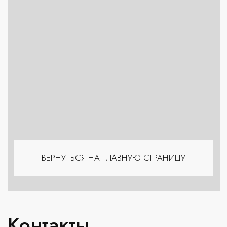
ВЕРНУТЬСЯ НА ГЛАВНУЮ СТРАНИЦУ
Контакты
ЛИПЕЦК
МОСКВА
Рождественский
ул. Зегеля 44
бульвар 20
+7 (980) 495 69 69
+7 (919) 160 69 69
TELEGRAM
WHATSAPP
TELEGRAM
WHATSAPP
ТАМБОВ
КРАСНОДАР