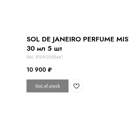
SOL DE JANEIRO PERFUME MIS
30 мл 5 шт
SKU:
810912035461
10 900
₽
Out of stock