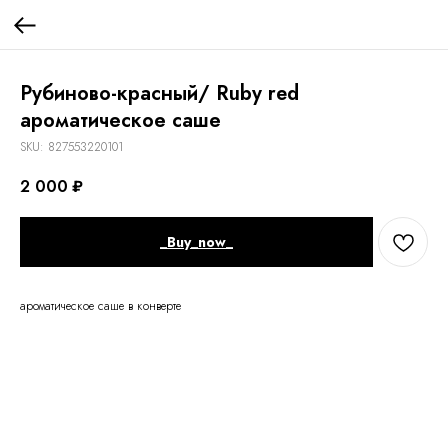
Рубиново-красный/ Ruby red
ароматическое саше
SKU:
827553220101
2 000
₽
_Buy_now_
ароматическое саше в конверте