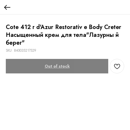
Cote 412 г d'Azur Restorativ e Body Creter
Насыщенный крем для тела"Лазурны й
берег"
SKU:
840035217529
Out of stock