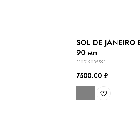
SOL DE JANEIRO 
90 мл
810912035591
7500.00
₽