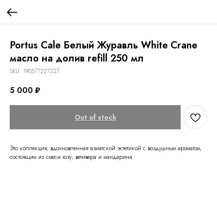
Portus Cale Белый Журавль White Crane
масло на долив refill 250 мл
SKU:
190577227327
5 000
₽
Out of stock
Это коллекция, вдохновленная азиатской эстетикой с воздушным ароматом,
состоящим из смеси юзу, ветивера и мандарина