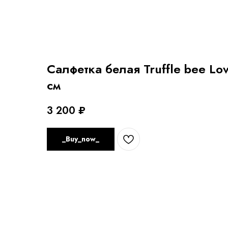
Салфетка белая Truffle bee Lo
см
3 200
₽
_Buy_now_