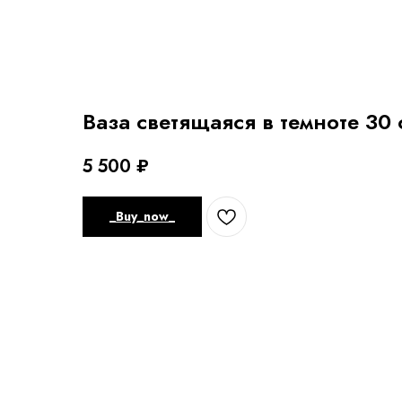
Ваза светящаяся в темноте 30 
5 500
₽
_Buy_now_