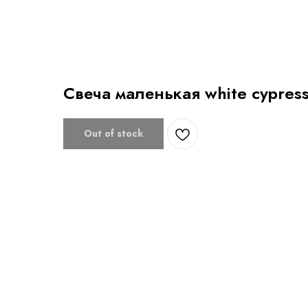
Свеча маленькая white cypres
Out of stock